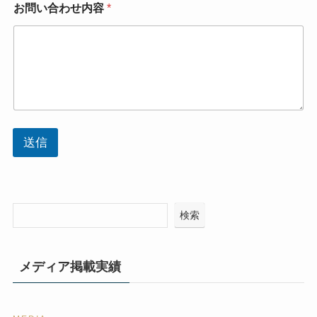
お問い合わせ内容
*
お
問
い
合
わ
せ
内
容
送信
検索
メディア掲載実績